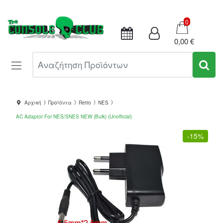
Καλάθι
0
0,00 €
Αναζήτηση Προϊόντων
Αρχική
Προϊόντα
Retro
NES
AC Adaptor For NES/SNES NEW (Bulk) (Unofficial)
-
15%