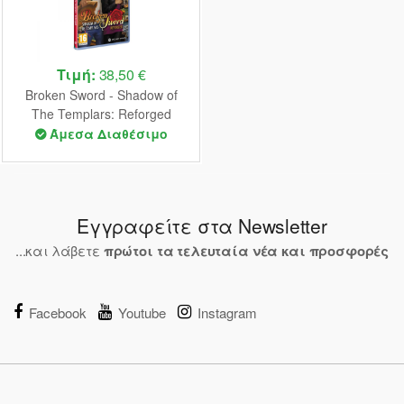
Τιμή:
38,50 €
Broken Sword - Shadow of
The Templars: Reforged
Nintendo Switch NEW
Άμεσα Διαθέσιμο
Εγγραφείτε στα Newsletter
...και λάβετε
πρώτοι τα τελευταία νέα και προσφορές
Facebook
Youtube
Instagram