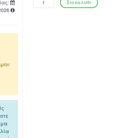
ίας:
2026
ημου
ίς
ποτε
όμα
ελία