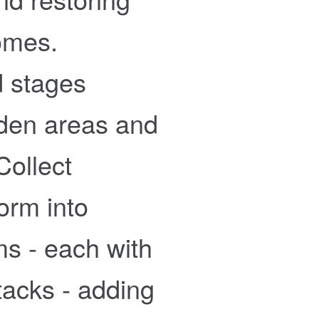
tomes.
d stages
dden areas and
Collect
form into
ms - each with
ttacks - adding