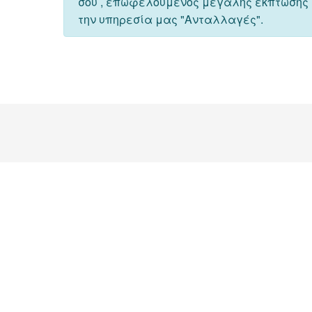
σου , επωφελούμενος μεγάλης έκπτωσης
την υπηρεσία μας "Ανταλλαγές".