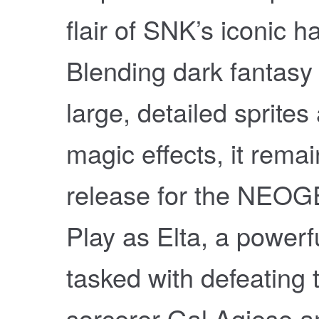
flair of SNK’s iconic h
Blending dark fantasy
large, detailed sprites
magic effects, it rema
release for the NEO
Play as Elta, a powerf
tasked with defeating t
sorcerer Gal Agiese a