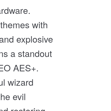
ardware.
 themes with
 and explosive
ins a standout
GEO AES+.
ul wizard
he evil
nd restoring