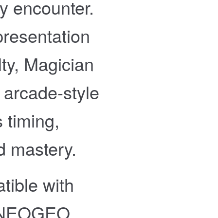
ry encounter.
presentation
ty, Magician
c arcade-style
 timing,
d mastery.
ible with
 NEOGEO