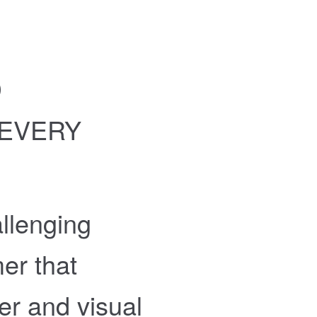
D
 EVERY
llenging
mer that
er and visual