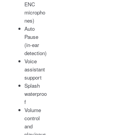
ENC
micropho
nes)
Auto
Pause
(in-ear
detection)
Voice
assistant
support
Splash
waterproo
f
Volume
control
and
play/paus