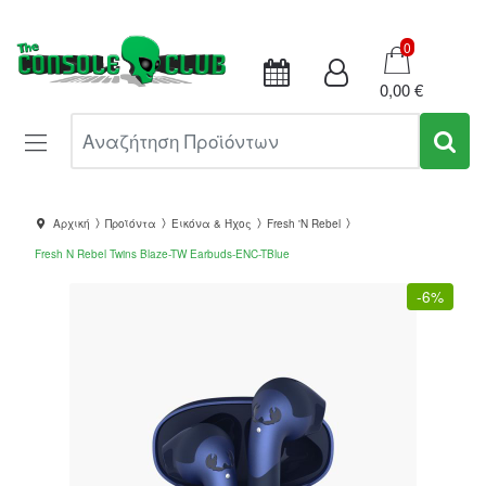
Καλάθι
0
0,00 €
Αναζήτηση Προϊόντων
Αρχική
Προϊόντα
Εικόνα & Ήχος
Fresh 'N Rebel
Fresh N Rebel Twins Blaze-TW Earbuds-ENC-TBlue
-
6%