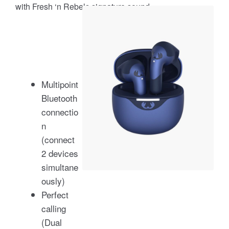
with Fresh ‘n Rebels signature sound.
Multipoint
Bluetooth
connectio
n
(connect
2 devices
simultane
ously)
Perfect
calling
(Dual