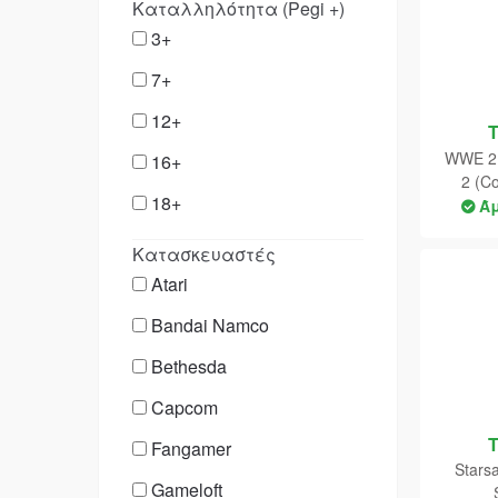
Kαταλληλότητα (Pegi +)
Racing
3+
Role playing (RPG)
7+
Simulation
12+
Sport
WWE 2K
16+
Family Kids
2 (C
18+
Ά
Survival Horror
Κατασκευαστές
Atari
Bandai Namco
Bethesda
Capcom
Fangamer
Stars
Gameloft