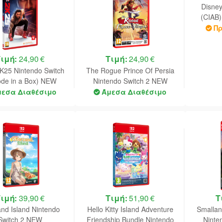
Disney
(CIAB)
Π
Τιμή:
24,90 €
Τιμή:
24,90 €
25 Nintendo Switch
The Rogue Prince Of Persia
ode in a Box) NEW
Nintendo Switch 2 NEW
μεσα Διαθέσιμο
Άμεσα Διαθέσιμο
Τιμή:
39,90 €
Τιμή:
51,90 €
Τ
and Island Nintendo
Hello Kitty Island Adventure
Smallan
Switch 2 NEW
Friendship Bundle Nintendo
Ninte