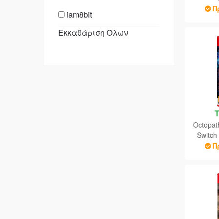
Π
iam8bit
Εκκαθάριση Όλων
ININ
Konami
Maximum Games
Milestone
Nighthawk Interactive
Nintendo
Octopat
Switc
Nis America
Π
Outright Games
Square Enix
Steel City Interactive
Take 2