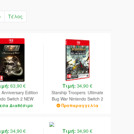
ο
Τέλος
ιμή:
63,90 €
Τιμή:
34,90 €
4 Anniversary Edition
Starship Troopers: Ultimate
ndo Switch 2 NEW
Bug War Nintendo Switch 2
Code in a Box)
NEW (Game-Key Card)
εσα Διαθέσιμο
Προπαραγγελία
ιμή:
34,90 €
Τιμή:
34,90 €