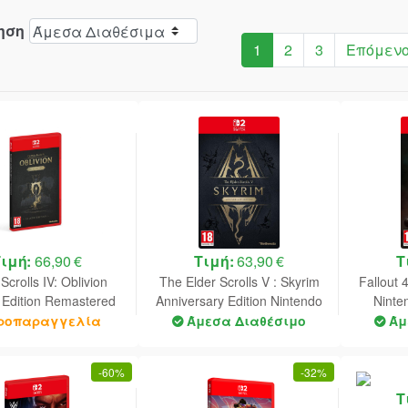
ηση
1
2
3
Επόμεν
Τιμή:
66,90 €
Τιμή:
63,90 €
Τ
Scrolls IV: Oblivion
The Elder Scrolls V : Skyrim
Fallout 
 Edition Remastered
Anniversary Edition Nintendo
Ninte
endo Switch 2 NEW
Switch 2 NEW (Code in a
(
ροπαραγγελία
Άμεσα Διαθέσιμο
Άμ
Box)
-
60%
-
32%
Τ