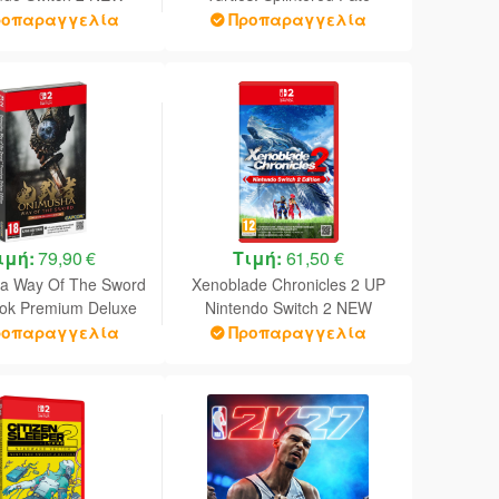
Legendary Edition Nintendo
ροπαραγγελία
Προπαραγγελία
Switch 2 NEW
ιμή:
79,90 €
Τιμή:
61,50 €
a Way Of The Sword
Xenoblade Chronicles 2 UP
ook Premium Deluxe
Nintendo Switch 2 NEW
n Nintendo Switch 2
ροπαραγγελία
Προπαραγγελία
GAME-KEY CARD)