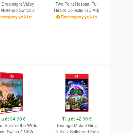
 Dreamlight Valley
Two Point Hospital Full
 Nintendo Switch 2
Health Collection (CIAB)
NEW
Nintendo Switch 2 NEW
ροπαραγγελία
Προπαραγγελία
ιμή:
34,90 €
Τιμή:
42,90 €
d: Survive the Wilds
Teenage Mutant Ninja
ndo Switch 2 NEW
Turtles: Splintered Fate