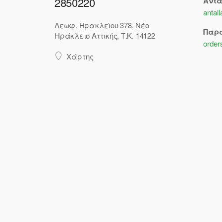
2850220
Αντ
antal
Λεωφ. Ηρακλείου 378, Νέο
Παρ
Ηράκλειο Αττικής, Τ.Κ. 14122
order
Χάρτης