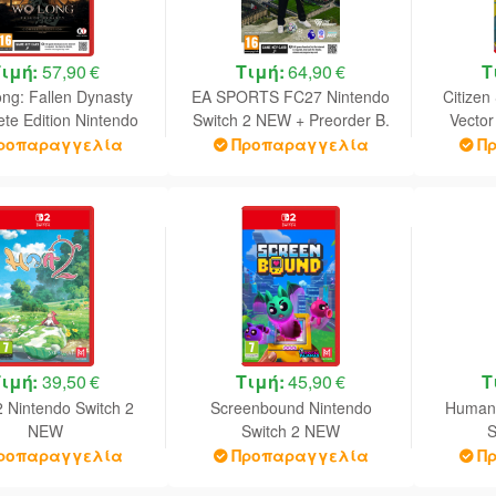
Τιμή:
57,90 €
Τιμή:
64,90 €
Τ
ng: Fallen Dynasty
EA SPORTS FC27 Nintendo
Citizen
te Edition Nintendo
Switch 2 NEW + Preorder B.
Vector
Switch 2 NEW
ροπαραγγελία
Προπαραγγελία
Π
Τιμή:
39,50 €
Τιμή:
45,90 €
Τ
 Nintendo Switch 2
Screenbound Nintendo
Human:
NEW
Switch 2 NEW
S
ροπαραγγελία
Προπαραγγελία
Π