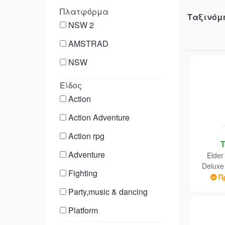
Πλατφόρμα
Ταξινόμ
NSW 2
AMSTRAD
NSW
Είδος
Action
Action Adventure
Action rpg
Adventure
Elder 
Deluxe
Fighting
Nint
Π
Party,music & dancing
Platform