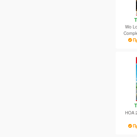
TEMCO KOEI
U&I
Wo Lo
Ubisoft
Comple
Π
Warner
ΗΟΑ 2
Π