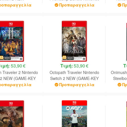
Switch 2 NEW
ροπαραγγελία
Προπαραγγελία
Π
Τιμή:
53,90 €
Τιμή:
53,90 €
Τ
h Traveler 2 Nintendo
Octopath Traveler Nintendo
Onimush
h 2 NEW (GAME-KEY
Switch 2 NEW (GAME-KEY
Steelb
CARD)
CARD)
Editio
ροπαραγγελία
Προπαραγγελία
Π
NEW (