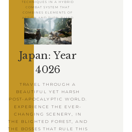
TECHNIQUES IN A HYBRID
COMBAT SYSTEM THAT
COMBINES ELEMENTS OF
ACTION AND TURN-BASED
RPGS.
Japan: Year
4026
TRAVEL THROUGH A
BEAUTIFUL YET HARSH
POST-APOCALYPTIC WORLD.
EXPERIENCE THE EVER-
CHANGING SCENERY, IN
THE BLIGHTED FOREST, AND
THE BOSSES THAT RULE THIS