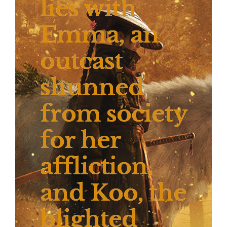
lies with
Emma, an
outcast
shunned
from society
for her
affliction,
and Koo, the
blighted