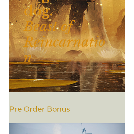
dog.
Beast of
Reincarnatio
n
Pre Order Bonus