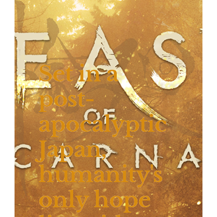
Set in a
post-
apocalyptic
Japan,
humanity's
only hope