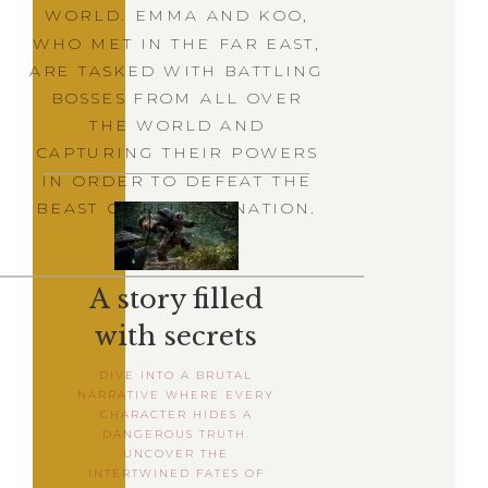
WORLD. EMMA AND KOO,
WHO MET IN THE FAR EAST,
ARE TASKED WITH BATTLING
BOSSES FROM ALL OVER
THE WORLD AND
CAPTURING THEIR POWERS
IN ORDER TO DEFEAT THE
BEAST OF REINCARNATION.
A story filled
with secrets
DIVE INTO A BRUTAL
NARRATIVE WHERE EVERY
CHARACTER HIDES A
DANGEROUS TRUTH.
UNCOVER THE
INTERTWINED FATES OF