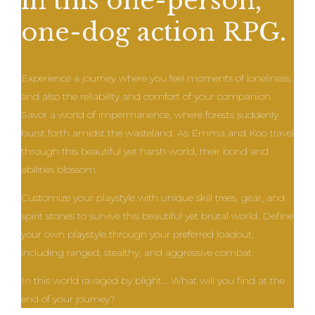
in this one-person,
one-dog action RPG.
Experience a journey where you feel moments of loneliness,
and also the reliability and comfort of your companion.
Savor a world of impermanence, where forests suddenly
burst forth amidst the wasteland. As Emma and Koo travel
through this beautiful yet harsh world, their bond and
abilities blossom.
Customize your playstyle with unique skill trees, gear, and
spirit stones to survive this beautiful yet brutal world. Define
your own playstyle through your preferred loadout,
including ranged, stealthy, and aggressive combat.
In this world ravaged by blight... What will you find at the
end of your journey?