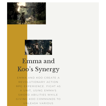
Emma and
Koo’s Synergy
EMMA AND KOO CREATE A
REVOLUTIONARY ACTION
RPG EXPERIENCE. FIGHT AS
A UNIT, USING EMMA'S
SWORD ABILITIES WHILE
GIVING KOO COMMANDS TO
UNLEASH VARIOUS