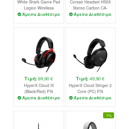
White Shark Game Pad
Corsair Headset HS55
Legion Wirelless
Stereo Carbon CA-
Controller
9011260-EU
Άμεσα Διαθέσιμο
Άμεσα Διαθέσιμο
PS4/PS3/PC/Android
Τιμή:
99,90 €
Τιμή:
49,90 €
HyperX Cloud III
HyperX Cloud Stinger 2
(Black/Red) P.N
Core (PC) P.N
727A9AA
683L9AA
Άμεσα Διαθέσιμο
Άμεσα Διαθέσιμο
-
7%