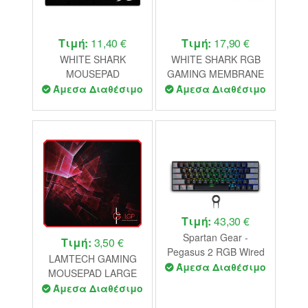
Τιμή:
11,40 €
Τιμή:
17,90 €
WHITE SHARK
WHITE SHARK RGB
MOUSEPAD
GAMING MEMBRANE
800x350x3mm SHARK
KEYBOARD RONIN
Άμεσα Διαθέσιμο
Άμεσα Διαθέσιμο
WHITE
Τιμή:
43,30 €
Spartan Gear -
Τιμή:
3,50 €
Pegasus 2 RGB Wired
LAMTECH GAMING
Wireless 63 keys
Άμεσα Διαθέσιμο
MOUSEPAD LARGE
Mechanical Gaming
Άμεσα Διαθέσιμο
Keyboard (color: