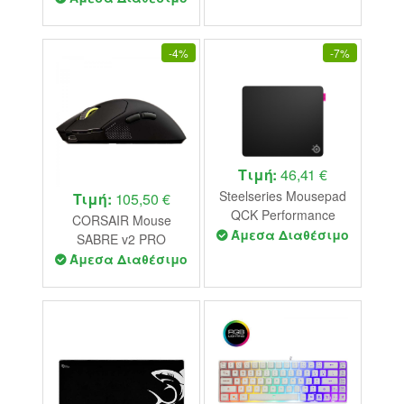
-
4%
-
7%
Τιμή:
46,41 €
Steelseries Mousepad
Τιμή:
105,50 €
QCK Performance
CORSAIR Mouse
Large - Speed (63430)
Άμεσα Διαθέσιμο
SABRE v2 PRO
Ultralight (Black) ( CH-
Άμεσα Διαθέσιμο
931G000-WW )