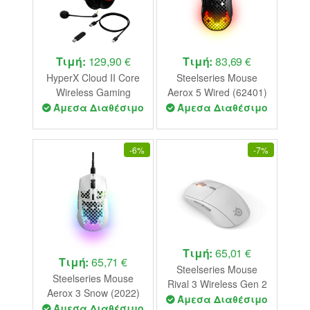
Τιμή:
129,90 €
Τιμή:
83,69 €
HyperX Cloud II Core
Steelseries Mouse
Wireless Gaming
Aerox 5 Wired (62401)
Headset P.N 6Y2G8AA
Άμεσα Διαθέσιμο
Άμεσα Διαθέσιμο
-
6%
-
7%
Τιμή:
65,01 €
Τιμή:
65,71 €
Steelseries Mouse
Steelseries Mouse
Rival 3 Wireless Gen 2
Aerox 3 Snow (2022)
- White (62524)
Άμεσα Διαθέσιμο
(62603)
Άμεσα Διαθέσιμο