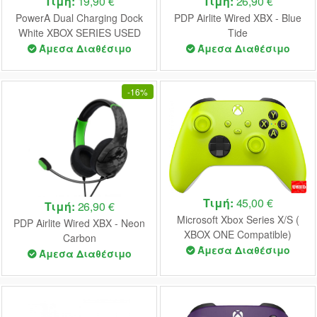
Τιμή:
19,90 €
Τιμή:
26,90 €
PowerA Dual Charging Dock
PDP Airlite Wired XBX - Blue
White XBOX SERIES USED
Tide
(UNBOXED)
Άμεσα Διαθέσιμο
Άμεσα Διαθέσιμο
-
16%
Τιμή:
45,00 €
Τιμή:
26,90 €
Microsoft Xbox Series X/S (
PDP Airlite Wired XBX - Neon
XBOX ONE Compatible)
Carbon
Controller Electric Volt USED
Άμεσα Διαθέσιμο
Άμεσα Διαθέσιμο
(UNBOXED)