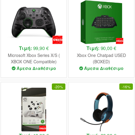
Τιμή:
99,90 €
Τιμή:
90,00 €
Microsoft Xbox Series X/S (
Xbox One Chatpad USED
XBOX ONE Compatible)
(BOXED)
Controller 20th Anniversary
Άμεσα Διαθέσιμο
Άμεσα Διαθέσιμο
Special Edition USED
-
20%
-
16%