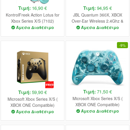
Τιμή:
16,90 €
Τιμή:
94,95 €
KontrolFreek Action Lotus for
JBL Quantum 360X, XBOX
Xbox Series X/S (7102)
Over-Ear Wireless 2.4Ghz &
BT Gaming Headset, (Purple)
Άμεσα Διαθέσιμο
Άμεσα Διαθέσιμο
-
9%
Τιμή:
71,50 €
Τιμή:
59,90 €
Microsoft Xbox Series X/S (
Microsoft Xbox Series X/S (
XBOX ONE Compatible)
XBOX ONE Compatible)
Controller Ice Breaker
Άμεσα Διαθέσιμο
Controller Gold Shadow
Άμεσα Διαθέσιμο
Special Edition USED