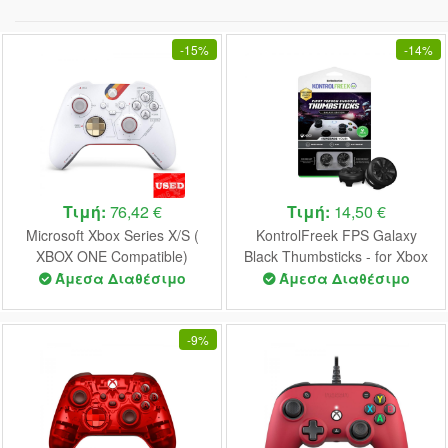
-
15%
-
14%
Τιμή:
76,42 €
Τιμή:
14,50 €
Microsoft Xbox Series X/S (
KontrolFreek FPS Galaxy
XBOX ONE Compatible)
Black Thumbsticks - for Xbox
Controller Starfield Edition
Series X/S (6200)
Άμεσα Διαθέσιμο
Άμεσα Διαθέσιμο
USED
-
9%