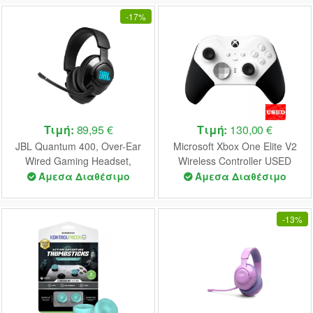
-
17%
Τιμή:
89,95 €
Τιμή:
130,00 €
JBL Quantum 400, Over-Ear
Microsoft Xbox One Elite V2
Wired Gaming Headset,
Wireless Controller USED
Surround, RGB (Black)
(White) (UNBOXED)
Άμεσα Διαθέσιμο
Άμεσα Διαθέσιμο
-
13%