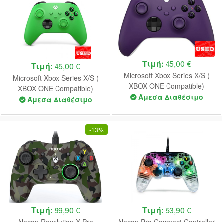
Τιμή:
45,00 €
Τιμή:
45,00 €
Microsoft Xbox Series X/S (
Microsoft Xbox Series X/S (
XBOX ONE Compatible)
XBOX ONE Compatible)
Controller Purple USED
Άμεσα Διαθέσιμο
Controller Green USED
Άμεσα Διαθέσιμο
(UNBOXED)
(UNBOXED)
-
13%
Τιμή:
99,90 €
Τιμή:
53,90 €
Nacon Revolution X Pro
Nacon Pro Compact Controller