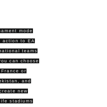
rnament mode
l action to EA
national teams
 you can choose
 France or
ekistan, and
 create new
life stadiums