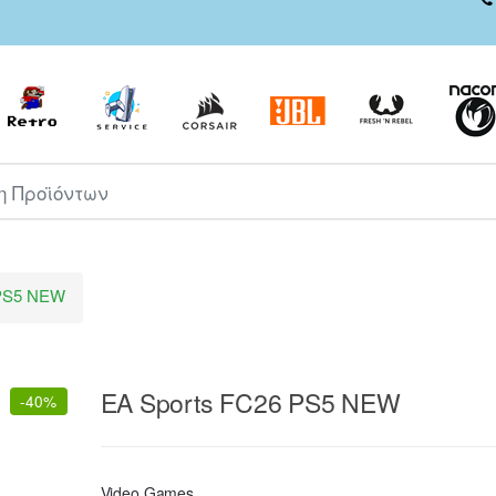
ροϊόντων
 PS5 NEW
EA Sports FC26 PS5 NEW
-
40%
Video Games