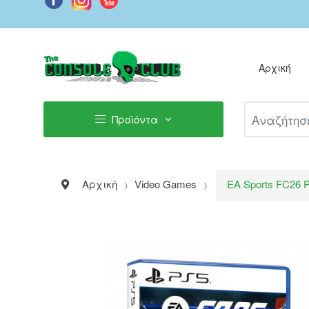
Αρχική
Αναζήτηση Π
Προϊόντα
Αρχική
Video Games
EA Sports FC26