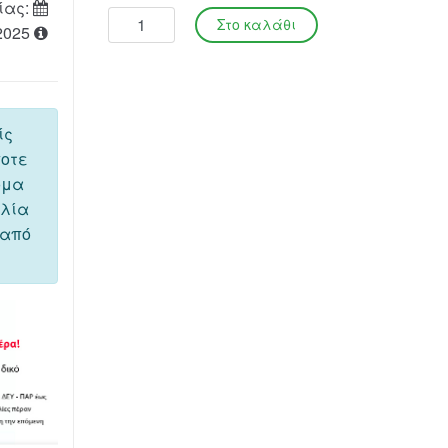
ίας:
2025
ίς
ποτε
όμα
ελία
 από