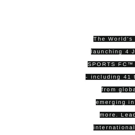
The World’s
launching 4 J
SPORTS FC™ 26
- including 41
from glob
emerging in
more. Lead
internationa