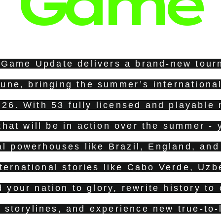
Game
 Game Update delivers a brand-new tou
une, bringing the summer’s internationa
. With 53 fully licensed and playable 
 that will be in action over the summer -
al powerhouses like Brazil, England, and
ternational stories like Cabo Verde, Uzb
 your nation to glory, rewrite history to
l storylines, and experience new true-to-