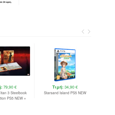
ή:
79,90 €
Τιμή:
34,90 €
itan 3 Steelbook
Starsand Island PS5 NEW
Runescap
ition PS5 NEW +
E
order B.