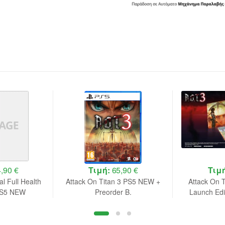
,90 €
Τιμή:
65,90 €
Τιμ
l Full Health
Attack On Titan 3 PS5 NEW +
Attack On T
 PS5 NEW
Preorder B.
Launch Ed
Pre