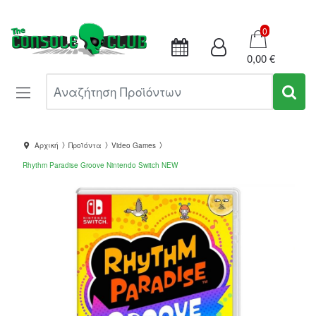
Καλάθι
0
0,00 €
Αναζήτηση Προϊόντων
Αρχική
Προϊόντα
Video Games
Rhythm Paradise Groove Nintendo Switch NEW