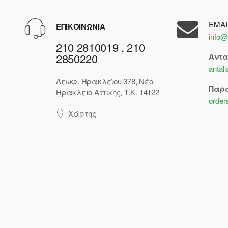
EMAI
ΕΠΙΚΟΙΝΩΝΙΑ
info@
210 2810019 , 210
2850220
Αντ
antal
Λεωφ. Ηρακλείου 378, Νέο
Παρ
Ηράκλειο Αττικής, Τ.Κ. 14122
order
Χάρτης