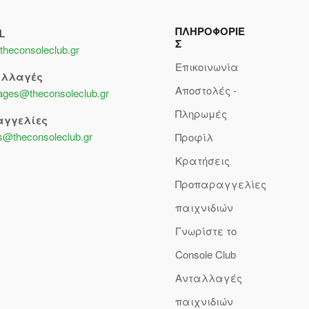
ΠΛΗΡΟΦΟΡΙΕ
L
Σ
theconsoleclub.gr
Επικοινωνία
αλλαγές
Αποστολές -
lages@theconsoleclub.gr
Πληρωμές
αγγελίες
s@theconsoleclub.gr
Προφίλ
Κρατήσεις
Προπαραγγελίες
παιχνιδιών
Γνωρίστε το
Console Club
Ανταλλαγές
παιχνιδιών