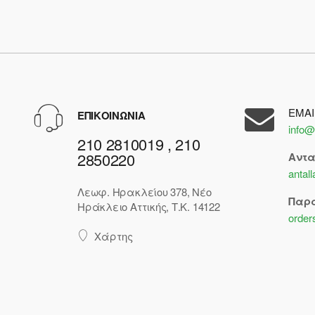
EMAI
ΕΠΙΚΟΙΝΩΝΙΑ
info@
210 2810019 , 210
2850220
Αντ
antal
Λεωφ. Ηρακλείου 378, Νέο
Παρ
Ηράκλειο Αττικής, Τ.Κ. 14122
order
Χάρτης