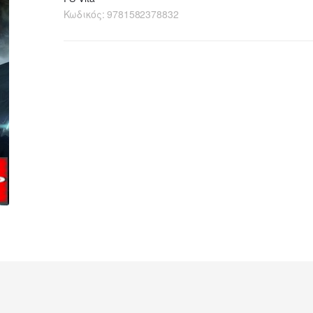
Κωδικός:
9781582378832