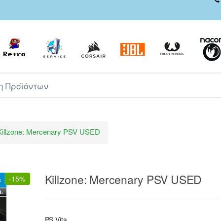
ροϊόντων
Killzone: Mercenary PSV USED
Killzone: Mercenary PSV USED
-
15%
PS Vita