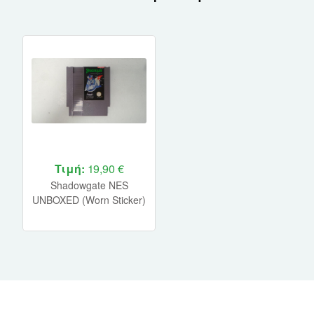
Τιμή:
19,90 €
Shadowgate NES
UNBOXED (Worn Sticker)
(Pal A)