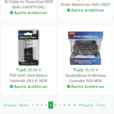
AV Cable for DreamCast NEW
Kinect Adventures X360 USED
(Bulk) (UNOFFICIAL)
Άμεσα Διαθέσιμο
Άμεσα Διαθέσιμο
Τιμή:
20,00 €
Τιμή:
20,00 €
PSP 2000-3000 Battery
DoubleShock III Wireless
2400mAh (BULK) NEW
Controller PS3 NEW
(Unofficial)
Άμεσα Διαθέσιμο
Άμεσα Διαθέσιμο
Έναρξη
Προηγ
1
2
3
4
5
6
7
8
9
10
Επόμενο
Τέλος