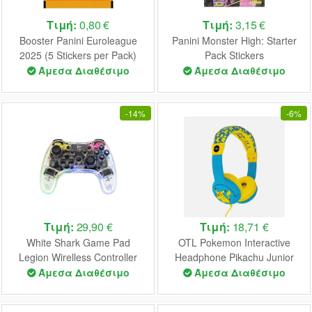
Τιμή:
0,80 €
Τιμή:
3,15 €
Booster Panini Euroleague
Panini Monster High: Starter
2025 (5 Stickers per Pack)
Pack Stickers
Άμεσα Διαθέσιμο
Άμεσα Διαθέσιμο
-
14%
-
6%
Τιμή:
29,90 €
Τιμή:
18,71 €
White Shark Game Pad
OTL Pokemon Interactive
Legion Wirelless Controller
Headphone Pikachu Junior
PS4/PS3/PC/Android
(Blue) (PK0759)
Άμεσα Διαθέσιμο
Άμεσα Διαθέσιμο