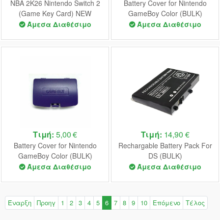
NBA 2K26 Nintendo Switch 2
Battery Cover for Nintendo
(Game Key Card) NEW
GameBoy Color (BULK)
(Yellow)
Άμεσα Διαθέσιμο
Άμεσα Διαθέσιμο
Τιμή:
5,00 €
Τιμή:
14,90 €
Battery Cover for Nintendo
Rechargable Battery Pack For
GameBoy Color (BULK)
DS (BULK)
(Purple)
Άμεσα Διαθέσιμο
Άμεσα Διαθέσιμο
Έναρξη
Προηγ
1
2
3
4
5
6
7
8
9
10
Επόμενο
Τέλος