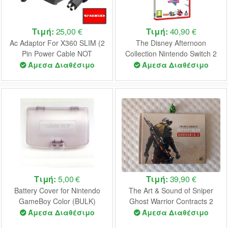
Τιμή:
25,00 €
Τιμή:
40,90 €
Ac Adaptor For X360 SLIM (2
The Disney Afternoon
Pin Power Cable NOT
Collection Nintendo Switch 2
Included) USED (UNBOXED)
NEW
Άμεσα Διαθέσιμο
Άμεσα Διαθέσιμο
Τιμή:
5,00 €
Τιμή:
39,90 €
Battery Cover for Nintendo
The Art & Sound of Sniper
GameBoy Color (BULK)
Ghost Warrior Contracts 2
(Crystal Purple)
NEW
Άμεσα Διαθέσιμο
Άμεσα Διαθέσιμο