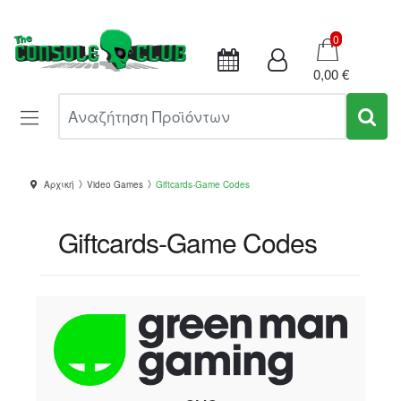
Καλάθι
0
0,00 €
Αναζήτηση Προϊόντων
Αρχική
Video Games
Giftcards-Game Codes
Giftcards-Game Codes