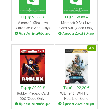
Τιμή:
25,00 €
Τιμή:
50,00 €
Microsoft XBox Live
Microsoft XBox Live
Card 25€ (Code Only)
Card 50€ (Code Only)
Άμεσα Διαθέσιμο
Άμεσα Διαθέσιμο
-
6%
Τιμή:
20,00 €
Τιμή:
122,20 €
Roblox Prepaid Card
Witcher 3: Wild Hunt-
20€ (Code Only)
Hearts of Stone
Expansion Pack (Code
Άμεσα Διαθέσιμο
Άμεσα Διαθέσιμο
in a Box) PC NEW